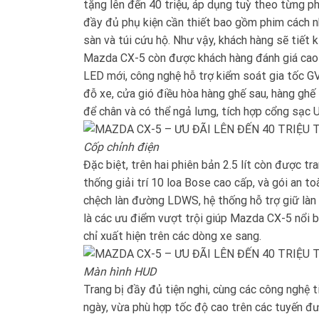
tặng lên đến 40 triệu, áp dụng tuỳ theo từng ph
đầy đủ phụ kiện cần thiết bao gồm phim cách nh
sàn và túi cứu hộ. Như vậy, khách hàng sẽ tiết
Mazda CX-5 còn được khách hàng đánh giá cao b
LED mới, công nghệ hỗ trợ kiểm soát gia tốc GV
đỗ xe, cửa gió điều hòa hàng ghế sau, hàng ghế
để chân và có thể ngả lưng, tích hợp cổng sạc U
Cốp chỉnh điện
Đặc biệt, trên hai phiên bản 2.5 lít còn được tr
thống giải trí 10 loa Bose cao cấp, và gói an
chệch làn đường LDWS, hệ thống hỗ trợ giữ làn
là các ưu điểm vượt trội giúp Mazda CX-5 nổi
chỉ xuất hiện trên các dòng xe sang.
Màn hình HUD
Trang bị đầy đủ tiện nghi, cùng các công nghệ 
ngày, vừa phù hợp tốc độ cao trên các tuyến đư