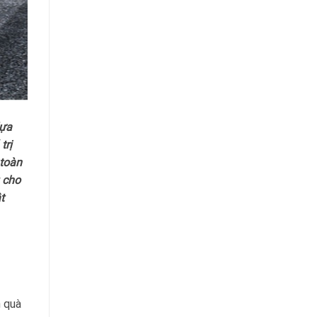
lựa
trị
 toàn
 cho
t
 quà