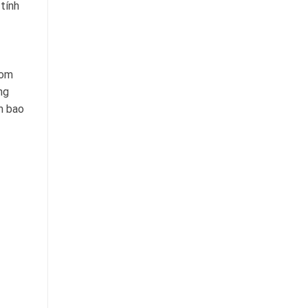
tính
oom
ng
m bao