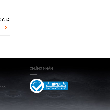
G CỦA
9
CHỨNG NHẬN
Toán