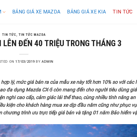
M
BẢNG GIÁ XE MAZDA
BẢNG GIÁ XE KIA
TIN TỨC
TIN TỨC
,
TIN TỨC MAZDA
I LÊN ĐẾN 40 TRIỆU TRONG THÁNG 3
STED ON
17/03/2019
BY
ADMIN
 hợp lý, mức giá bán ra của mẫu xe này tốt hơn 10% so với các 
thao đa dụng Mazda CX-5 còn mang đến cho người tiêu dùng giá 
iện nghi cao cấp, cảm giác lái thể thao, cùng nhiều tính năng an
điều kiện cho khách hàng mua xe dịp đầu năm cũng như phục vụ
 chương trình ưu trực tiếp giá bán và tặng 01 năm Bảo hiểm vậ