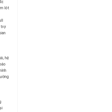
bị
ảm lót
.
ll
 trợ
gian
ái, hệ
 báo
hính
hường
g
ại