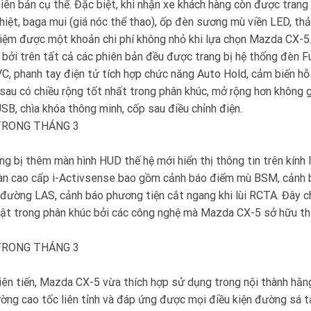
iên bản cụ thể. Đặc biệt, khi nhận xe khách hàng còn được trang 
iệt, baga mui (giá nóc thể thao), ốp đèn sương mù viền LED, th
 kiệm được một khoản chi phí không nhỏ khi lựa chọn Mazda CX-5
ởi trên tất cả các phiên bản đều được trang bị hệ thống đèn Fu
C, phanh tay điện tử tích hợp chức năng Auto Hold, cảm biến hỗ
 sau có chiều rộng tốt nhất trong phân khúc, mở rộng hơn không 
SB, chìa khóa thông minh, cốp sau điều chỉnh điện.
ang bị thêm màn hình HUD thế hệ mới hiển thị thông tin trên kính l
 toàn cao cấp i-Activsense bao gồm cảnh báo điểm mù BSM, cảnh
 đường LAS, cảnh báo phương tiện cắt ngang khi lùi RCTA. Đây c
 bật trong phân khúc bởi các công nghệ mà Mazda CX-5 sở hữu t
tiên tiến, Mazda CX-5 vừa thích hợp sử dụng trong nội thành hằn
ờng cao tốc liên tỉnh và đáp ứng được mọi điều kiện đường sá t