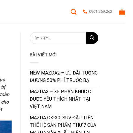
0961.269.262
BÀI VIẾT MỚI
NEW MAZDA2 – ƯU ĐÃI TƯƠNG
lựa
ĐƯƠNG 50% PHÍ TRƯỚC BẠ
trị
MAZDA3 – XE PHÂN KHÚC C
 toàn
ĐƯỢC YÊU THÍCH NHẤT TẠI
 cho
VIỆT NAM
t
MAZDA CX-30: SUV ĐẦU TIÊN
THẾ HỆ SẢN PHẨM THỨ 7 CỦA
MAZDA SẮP XUẤT HIỆN TẠI