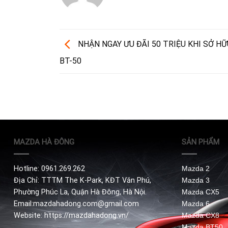
NHẬN NGAY ƯU ĐÃI 50 TRIỆU KHI SỞ H
BT-50
MAZDA HÀ ĐÔNG
SẢN PHẨM
Hotline: 0961.269.262
Mazda 2
Địa Chỉ: TTTM The K-Park, KĐT Văn Phú,
Mazda 3
Phường Phúc La, Quận Hà Đông, Hà Nội.
Mazda CX5
Email:mazdahadong.com@gmail.com
Mazda 6
Website: https://mazdahadong.vn/
Mazda CX8
Mazda BT50