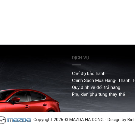
DỊCH VỤ
Chế độ bảo hành
Chính Sách Mua Hàng- Thanh 
Quy định về đổi trả hàng
Phụ kiện phụ tùng thay thế
Copyright 2026 © MAZDA HA DONG
- Design by
Bin