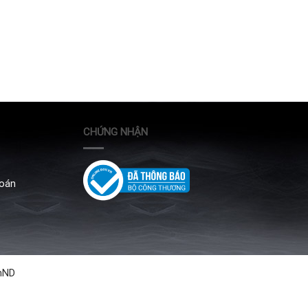
CHỨNG NHẬN
Toán
hND