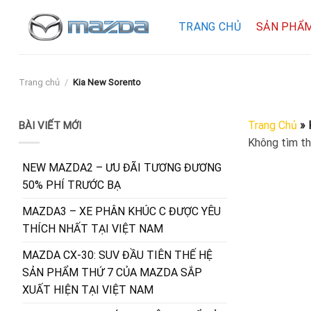
Skip
to
TRANG CHỦ
SẢN PHẨ
content
Trang chủ
/
Kia New Sorento
Trang Chủ
»
BÀI VIẾT MỚI
Không tìm th
NEW MAZDA2 – ƯU ĐÃI TƯƠNG ĐƯƠNG
50% PHÍ TRƯỚC BẠ
MAZDA3 – XE PHÂN KHÚC C ĐƯỢC YÊU
THÍCH NHẤT TẠI VIỆT NAM
MAZDA CX-30: SUV ĐẦU TIÊN THẾ HỆ
SẢN PHẨM THỨ 7 CỦA MAZDA SẮP
XUẤT HIỆN TẠI VIỆT NAM