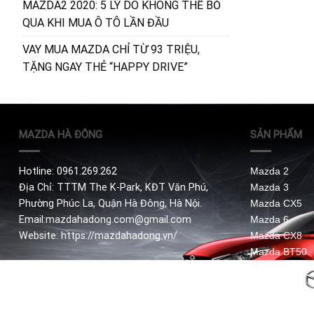
MAZDA2 2020: 5 LÝ DO KHÔNG THỂ BỎ
QUA KHI MUA Ô TÔ LẦN ĐẦU
VAY MUA MAZDA CHỈ TỪ 93 TRIỆU,
TẶNG NGAY THẺ “HAPPY DRIVE”
MAZDA HÀ ĐÔNG
SẢN PHẨM
Hotline: 0961.269.262
Mazda 2
Địa Chỉ: TTTM The K-Park, KĐT Văn Phú,
Mazda 3
Phường Phúc La, Quận Hà Đông, Hà Nội.
Mazda CX5
Email:mazdahadong.com@gmail.com
Mazda 6
Website: https://mazdahadong.vn/
Mazda CX8
Mazda BT50