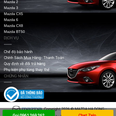
Mazda 2
Mazda 3
Mazda CX5
Mazda 6
Mazda CX8
Mazda BT50
DỊCH VỤ
Chế độ bảo hành
Chính Sách Mua Hàng- Thanh Toán
Quy định về đổi trả hàng
Phụ kiện phụ tùng thay thế
CHỨNG NHẬN
Copyright 2026 © MAZDA HA DONG
-
Gọi 0961.269.262
Chat Zalo