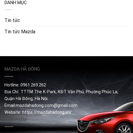
DANH MỤC
Tin tức
Tin tức Mazda
MAZDA HÀ ĐÔNG
Hotline: 0961.269.262
Địa Chỉ: TTTM The K-Park, KĐT Văn Phú, Phường Phúc La,
Quận Hà Đông, Hà Nội.
Email:mazdahadong.com@gmail.com
Website: https://mazdahadong.vn/
SẢN PHẨM